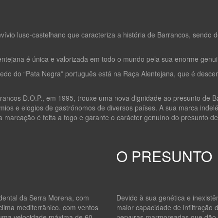
vio luso-castelhano que caracteriza a história de Barrancos, sendo 
entejana é única e valorizada em todo o mundo pela sua enorme genui
redo do “Pata Negra” português está na Raça Alentejana, que é desc
ncos D.O.P., em 1995, trouxe uma nova dignidade ao presunto de Ba
rémios e elogios de gastrónomos de diversos países. A sua marca inde
 marcação é feita a fogo e garante o carácter genuíno do presunto de
O PRESUNTO
idental da Serra Morena, com
Devido à sua genética e inexistê
clima mediterrânico, com ventos
maior capacidade de infiltração 
 uma velocidade máxima de 60
nervuras marmoreadas que dão à