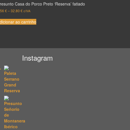
resunto Casa do Porco Preto ‘Reserva’ fatiado
.56
€
–
32.80
€
c/IVA
dicionar ao carrinho
Instagram
-