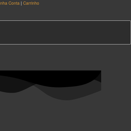
inha Conta
|
Carrinho