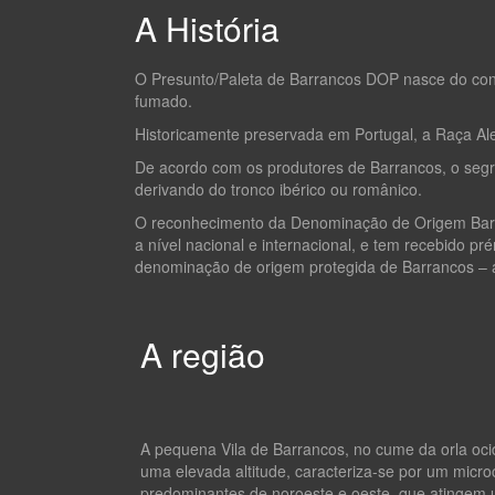
A História
O Presunto/Paleta de Barrancos DOP nasce do conví
fumado.
Historicamente preservada em Portugal, a Raça Al
De acordo com os produtores de Barrancos, o seg
derivando do tronco ibérico ou românico.
O reconhecimento da Denominação de Origem Barra
a nível nacional e internacional, e tem recebido p
denominação de origem protegida de Barrancos – a
A região
A pequena Vila de Barrancos, no cume da orla oc
uma elevada altitude, caracteriza-se por um micro
predominantes de noroeste e oeste, que atingem