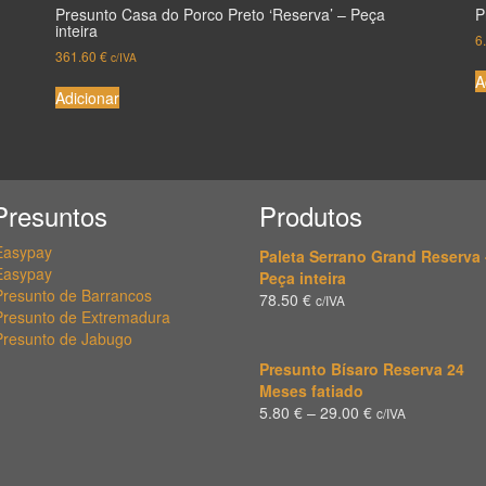
Presunto Casa do Porco Preto ‘Reserva’ – Peça
P
inteira
6
361.60
€
c/IVA
A
Adicionar
Presuntos
Produtos
Easypay
Paleta Serrano Grand Reserva 
Easypay
Peça inteira
Presunto de Barrancos
78.50
€
c/IVA
Presunto de Extremadura
Presunto de Jabugo
Presunto Bísaro Reserva 24
Meses fatiado
5.80
€
–
29.00
€
c/IVA