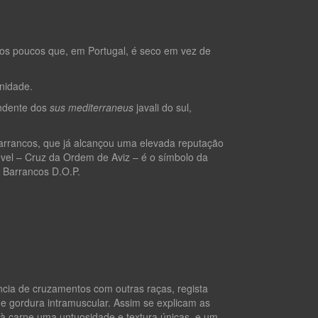
dos poucos que, em Portugal, é seco em vez de
nidade.
endente dos
sus mediterraneus
javali do sul,
rrancos, que já alcançou uma elevada reputação
lével – Cruz da Ordem de Aviz – é o símbolo da
 Barrancos D.O.P.
ncia de cruzamentos com outras raças, regista
de gordura intramuscular. Assim se explicam as
 carne uma untuosidade e textura únicas, e um