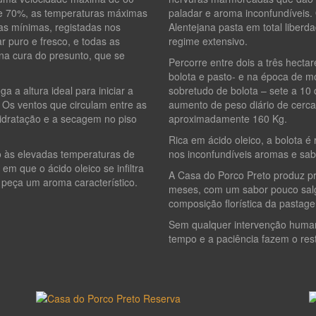
e 70%, as temperaturas máximas
paladar e aroma inconfundíveis.
 as mínimas, registadas nos
Alentejana pasta em total liber
 puro e fresco, e todas as
regime extensivo.
 na cura do presunto, que se
Percorre entre dois a três hecta
bolota e pasto- e na época de m
a a altura ideal para iniciar a
sobretudo de bolota – sete a 10 
 Os ventos que circulam entre as
aumento de peso diário de cerca
sidratação e a secagem no piso
aproximadamente 160 Kg.
Rica em ácido oleico, a bolota é
o às elevadas temperaturas de
nos inconfundíveis aromas e sabo
m que o ácido oleico se infiltra
A Casa do Porco Preto produz pr
 peça um aroma característico.
meses, com um sabor pouco salga
composição florística da pastage
Sem qualquer intervenção human
tempo e a paciência fazem o res