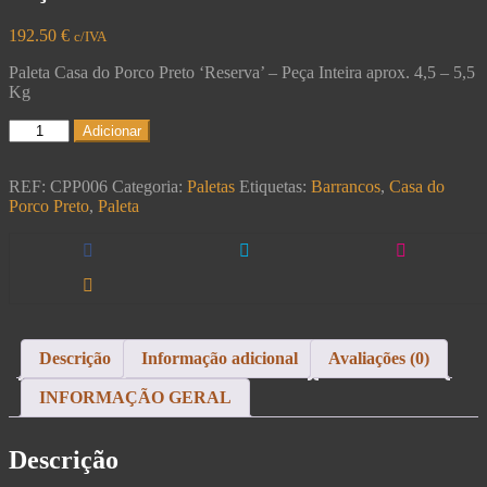
192.50
€
c/IVA
Paleta Casa do Porco Preto ‘Reserva’ – Peça Inteira aprox. 4,5 – 5,5
Kg
Adicionar
REF:
CPP006
Categoria:
Paletas
Etiquetas:
Barrancos
,
Casa do
Porco Preto
,
Paleta
Descrição
Informação adicional
Avaliações (0)
INFORMAÇÃO GERAL
Descrição