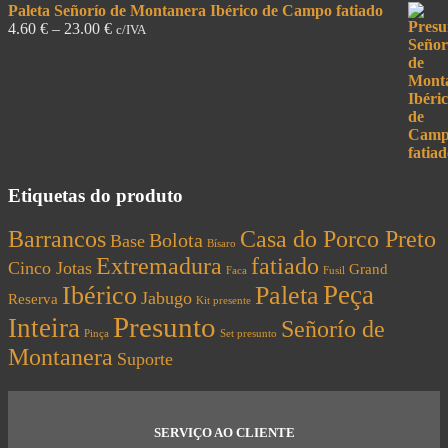
Paleta Señorío de Montanera Ibérico de Campo fatiado
4.60
€
–
23.00
€
c/IVA
Etiquetas do produto
Barrancos
Casa do Porco Preto
Bolota
Base
Bísaro
Extremadura
fatiado
Cinco Jotas
Grand
Faca
Fusil
Peça
Ibérico
Paleta
Jabugo
Reserva
Kit presente
Presunto
Inteira
Señorío de
Pinça
Set presunto
Montanera
Suporte
SERVIÇO AO CLIENTE