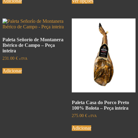
Adicionar
Ver opções
Paleta Señorío de Montanera
Ibérico de Campo – Peça
inteira
231.00
€
c/IVA
Adicionar
Paleta Casa do Porco Preto
100% Bolota – Peça inteira
275.00
€
c/IVA
Adicionar