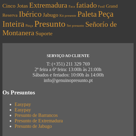
Extremadura
fatiado
Cinco Jotas
Grand
Faca
Fusil
Peça
Ibérico
Paleta
Jabugo
Reserva
Kit presente
Presunto
Inteira
Señorío de
Pinça
Set presunto
Montanera
Suporte
SERVIÇO AO CLIENTE
T: (+351) 211 329 769
2ª feira a 6ª feira: 13:00h às 21:00h
Sábados e feriados: 10:00h às 14:00h
info@genuinopresunto.pt
Os Presuntos
Easypay
Easypay
Presunto de Barrancos
Presunto de Extremadura
Presunto de Jabugo