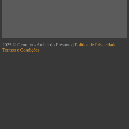
2025 © Genuíno - Atelier do Presunto |
Política de Privacidade
|
Termos e Condições
|