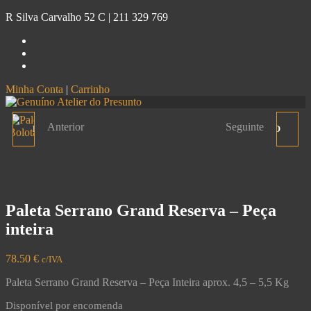
R Silva Carvalho 52 C |
211 329 769
Minha Conta
|
Carrinho
Genuíno
Atelier do Presunto
Anterior
Seguinte
PALETA CASA DO PORCO
KIT PRESENTE GENUÍNO
PRETO 100% BOLOTA -
PEÇA INTEIRA
Paleta Serrano Grand Reserva – Peça
inteira
78.50
€
c/IVA
Paleta Serrano Grand Reserva – Peça Inteira aprox. 4,5 – 5,5 Kg
Disponível por encomenda