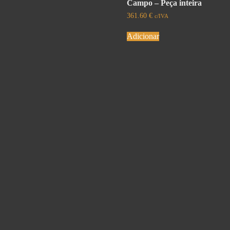
Campo – Peça inteira
361.60
€
c/IVA
Adicionar