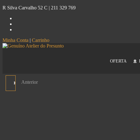
R Silva Carvalho 52 C |
211 329 769
Minha Conta
|
Carrinho
Genuíno
Atelier do Presunto
OFERTA
Anterior
KIT PRESENTE GENUÍNO