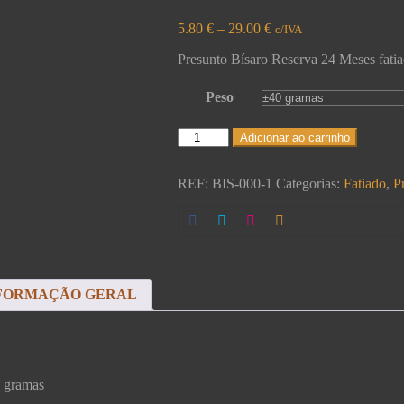
5.80
€
–
29.00
€
c/IVA
Presunto Bísaro Reserva 24 Meses fat
Peso
Adicionar ao carrinho
REF:
BIS-000-1
Categorias:
Fatiado
,
P
FORMAÇÃO GERAL
0 gramas