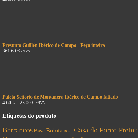
Presunto Guillén Ibérico de Campo - Peça inteira
361.60
€
c/IVA
Paleta Señorío de Montanera Ibérico de Campo fatiado
4.60
€
–
23.00
€
c/IVA
Etiquetas do produto
Barrancos
Casa do Porco Preto
Bolota
Base
C
Bísaro