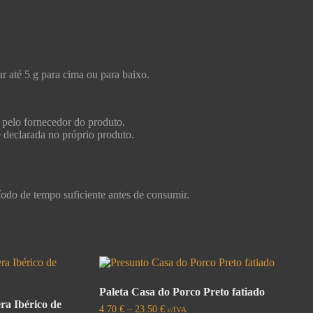
r até 5 g para cima ou para baixo.
 pelo fornecedor do produto.
e declarada no próprio produto.
ríodo de tempo suficiente antes de consumir.
Paleta Casa do Porco Preto fatiado
ra Ibérico de
4.70
€
–
23.50
€
c/IVA