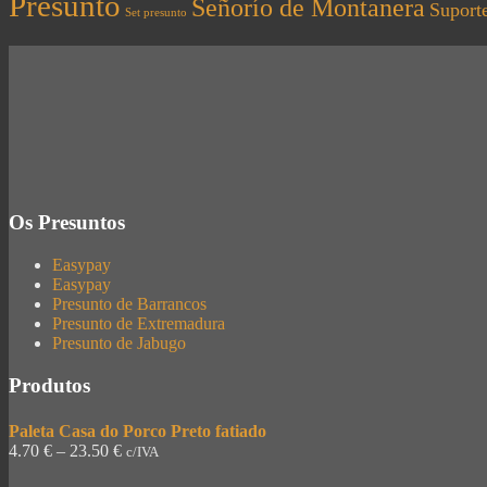
Presunto
Señorío de Montanera
Suport
Set presunto
Os Presuntos
Easypay
Easypay
Presunto de Barrancos
Presunto de Extremadura
Presunto de Jabugo
Produtos
Paleta Casa do Porco Preto fatiado
4.70
€
–
23.50
€
c/IVA