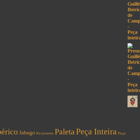
Peça Inteira
bérico
Paleta
Jabugo
Kit presente
Pinça