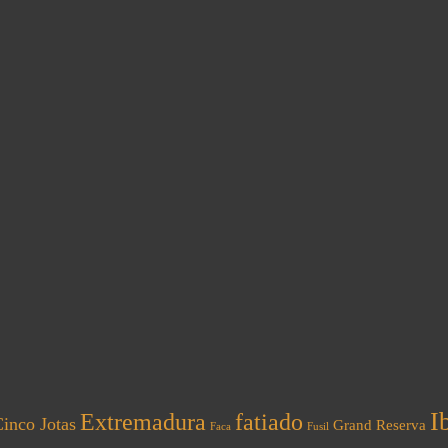
I
Extremadura
fatiado
inco Jotas
Grand Reserva
Faca
Fusil