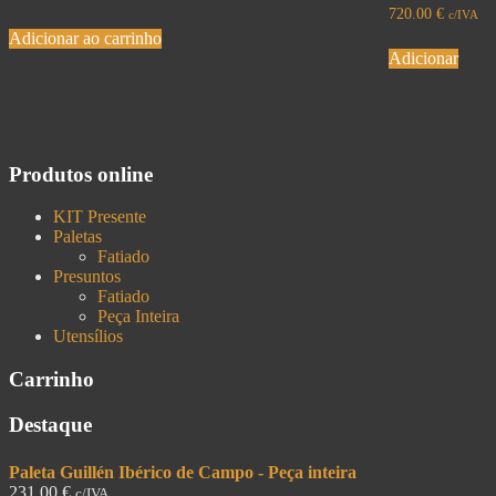
720.00
€
c/IVA
Adicionar ao carrinho
Adicionar
Produtos online
KIT Presente
Paletas
Fatiado
Presuntos
Fatiado
Peça Inteira
Utensílios
Carrinho
Destaque
Paleta Guillén Ibérico de Campo - Peça inteira
231.00
€
c/IVA