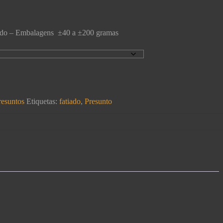
iado – Embalagens ±40 a ±200 gramas
resuntos
Etiquetas:
fatiado
,
Presunto