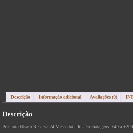
Descrição
Informação adicional
Avaliações (0)
IN
Descrição
Presunto Bísaro Reserva 24 Meses fatiado – Embalagens ±40 a ±20