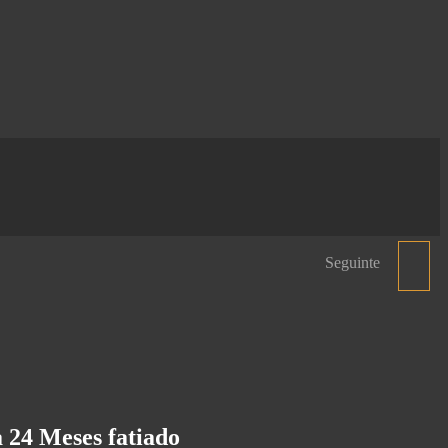
Seguinte
PRESUNTO SERRANO
GRAND RESERVA - PEÇA
INTEIRA
 24 Meses fatiado