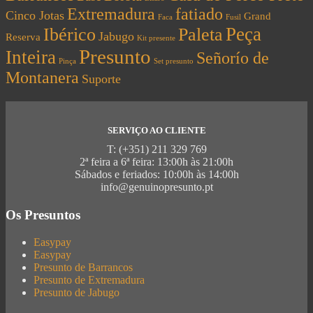
Extremadura
fatiado
Cinco Jotas
Grand
Faca
Fusil
Peça
Ibérico
Paleta
Jabugo
Reserva
Kit presente
Presunto
Inteira
Señorío de
Pinça
Set presunto
Montanera
Suporte
SERVIÇO AO CLIENTE
T: (+351) 211 329 769
2ª feira a 6ª feira: 13:00h às 21:00h
Sábados e feriados: 10:00h às 14:00h
info@genuinopresunto.pt
Os Presuntos
Easypay
Easypay
Presunto de Barrancos
Presunto de Extremadura
Presunto de Jabugo