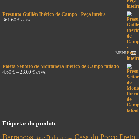
Presunto Guillén Ibérico de Campo - Peça inteira
361.60
€
c/IVA
MENU
Paleta Señorío de Montanera Ibérico de Campo fatiado
4.60
€
–
23.00
€
c/IVA
Etiquetas do produto
Barrancos
Casa do Porco Preto
Bolota
Base
Bísaro