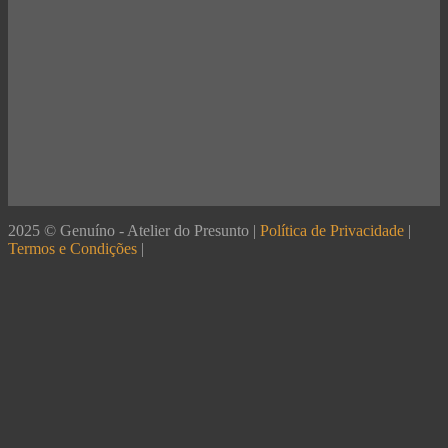
2025 © Genuíno - Atelier do Presunto |
Política de Privacidade
|
Termos e Condições
|