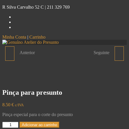
R Silva Carvalho 52 C |
211 329 769
Minha Conta
|
Carrinho
Genuíno
Atelier do Presunto
Anterior
Seguinte
CONJUNTO DE
PRESUNTO SEÑORÍO DE
UTENSÍLIOS PARA
MONTANERA IBÉRICO
PRESUNTO
DE CAMPO - PEÇA
Pinça para presunto
INTEIRA
8.50
€
c/IVA
Pinça especial para o corte do presunto
Adicionar ao carrinho