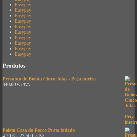
Easypay
Easypay
Easypay
Easypay
Easypay
Easypay
Easypay
Easypay
Easypay
Easypay
Produtos
Presunto de Bolota Cinco Jotas - Peça inteira
840.00
€
c/IVA
Paleta Casa do Porco Preto fatiado
4.70
€
–
23.50
€
c/IVA