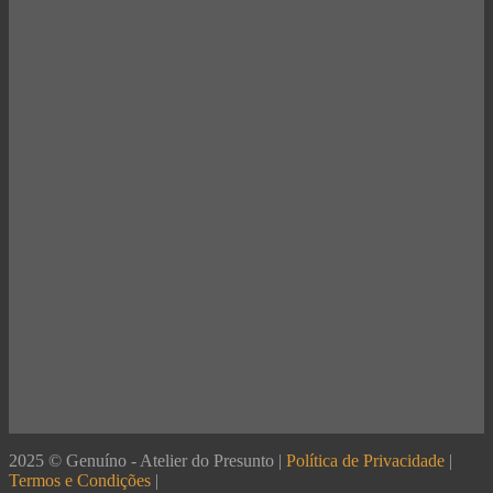
2025 © Genuíno - Atelier do Presunto |
Política de Privacidade
|
Termos e Condições
|