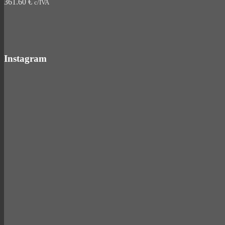
361.60
€
c/IVA
Instagram