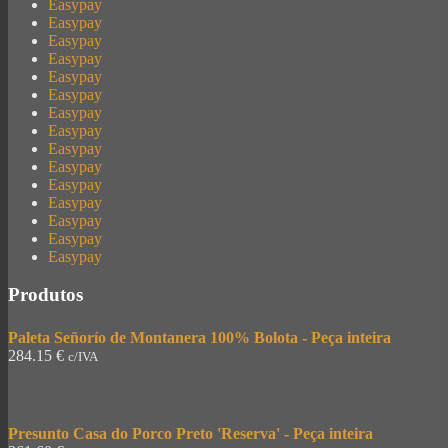
Easypay
Easypay
Easypay
Easypay
Easypay
Easypay
Easypay
Easypay
Easypay
Easypay
Easypay
Easypay
Easypay
Easypay
Easypay
Produtos
Paleta Señorío de Montanera 100% Bolota - Peça inteira
284.15
€
c/IVA
Presunto Casa do Porco Preto 'Reserva' - Peça inteira