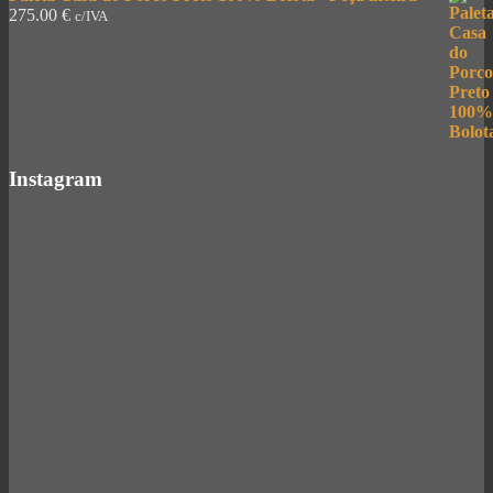
275.00
€
c/IVA
Instagram