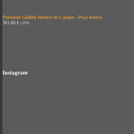
Presunto Guillén Ibérico de Campo - Peça inteira
361.60
€
c/IVA
Instagram