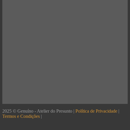
2025 © Genuíno - Atelier do Presunto |
Política de Privacidade
|
Termos e Condições
|