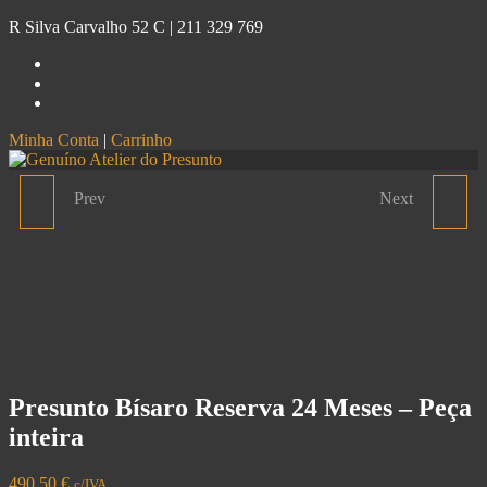
R Silva Carvalho 52 C |
211 329 769
Minha Conta
|
Carrinho
Genuíno
Atelier do Presunto
Prev
Next
PALETA SEÑORÍO DE
PRESUNTO CASA DO
MONTANERA IBÉRICO
PORCO PRETO
DE CAMPO - PEÇA
'RESERVA' - PEÇA
INTEIRA
INTEIRA
Presunto Bísaro Reserva 24 Meses – Peça
inteira
490.50
€
c/IVA