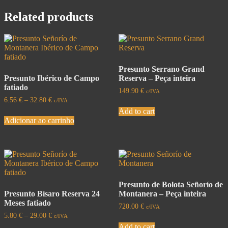
Related products
Presunto Serrano Grand
Presunto Ibérico de Campo
Reserva – Peça inteira
fatiado
149.90
€
c/IVA
6.56
€
–
32.80
€
c/IVA
Add to cart
Adicionar ao carrinho
Presunto de Bolota Señorío de
Presunto Bísaro Reserva 24
Montanera – Peça inteira
Meses fatiado
720.00
€
c/IVA
5.80
€
–
29.00
€
c/IVA
Add to cart