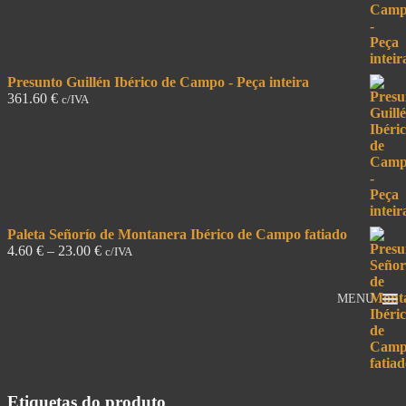
Presunto Guillén Ibérico de Campo - Peça inteira
361.60
€
c/IVA
Paleta Señorío de Montanera Ibérico de Campo fatiado
4.60
€
–
23.00
€
c/IVA
MENU
Etiquetas do produto