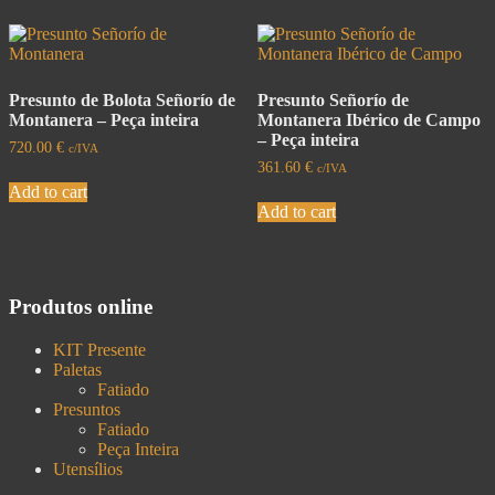
Presunto de Bolota Señorío de
Presunto Señorío de
Montanera – Peça inteira
Montanera Ibérico de Campo
– Peça inteira
720.00
€
c/IVA
361.60
€
c/IVA
Add to cart
Add to cart
Produtos online
KIT Presente
Paletas
Fatiado
Presuntos
Fatiado
Peça Inteira
Utensílios