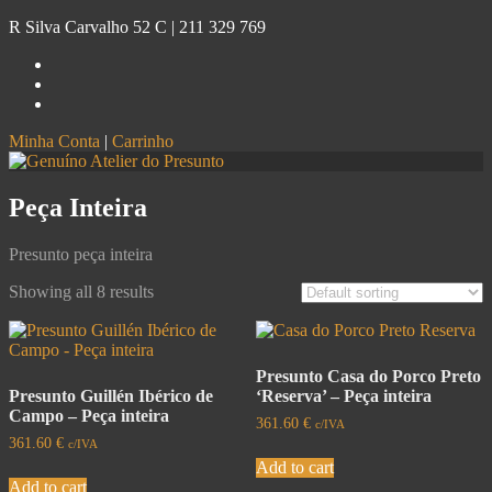
R Silva Carvalho 52 C |
211 329 769
Minha Conta
|
Carrinho
Genuíno
Atelier do Presunto
Peça Inteira
Presunto peça inteira
Showing all 8 results
Presunto Casa do Porco Preto
Presunto Guillén Ibérico de
‘Reserva’ – Peça inteira
Campo – Peça inteira
361.60
€
c/IVA
361.60
€
c/IVA
Add to cart
Add to cart