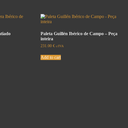
atiado
Paleta Guillén Ibérico de Campo – Peça
inteira
231.00
€
c/IVA
Add to cart