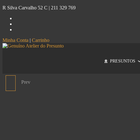
R Silva Carvalho 52 C |
211 329 769
Minha Conta
|
Carrinho
Genuíno
Atelier do Presunto
PRESUNTOS
Prev
PALETA SEÑORÍO DE
MONTANERA IBÉRICO
DE CAMPO FATIADO