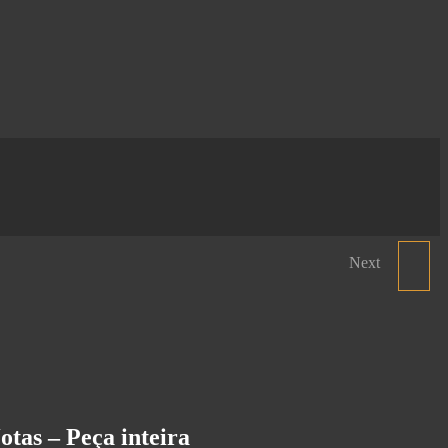
Next
PRESUNTO GUILLÉN
IBÉRICO DE CAMPO -
PEÇA INTEIRA
otas – Peça inteira