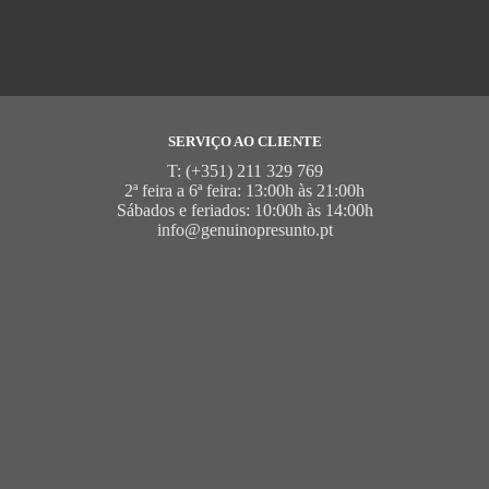
SERVIÇO AO CLIENTE
T: (+351) 211 329 769
2ª feira a 6ª feira: 13:00h às 21:00h
Sábados e feriados: 10:00h às 14:00h
info@genuinopresunto.pt