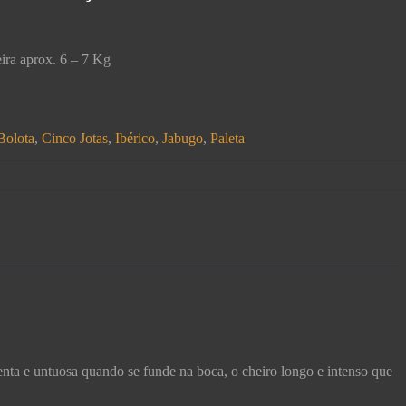
eira aprox. 6 – 7 Kg
Bolota
,
Cinco Jotas
,
Ibérico
,
Jabugo
,
Paleta
enta e untuosa quando se funde na boca, o cheiro longo e intenso que