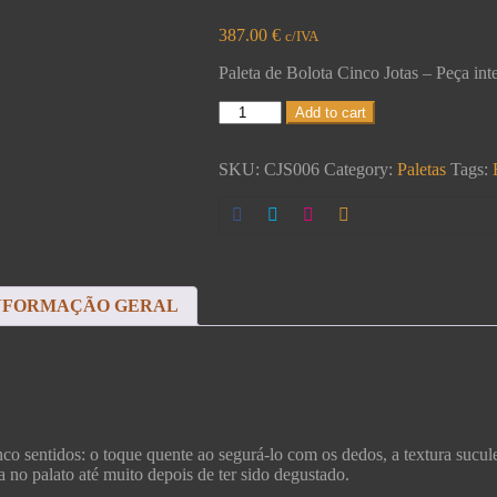
387.00
€
c/IVA
Paleta de Bolota Cinco Jotas – Peça int
Add to cart
SKU:
CJS006
Category:
Paletas
Tags:
NFORMAÇÃO GERAL
co sentidos: o toque quente ao segurá-lo com os dedos, a textura sucul
a no palato até muito depois de ter sido degustado.