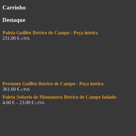
Carrinho
Destaque
Paleta Guillén Ibérico de Campo - Peça inteira
231.00
€
c/IVA
Presunto Guillén Ibérico de Campo - Peça inteira
361.60
€
c/IVA
Paleta Señorío de Montanera Ibérico de Campo fatiado
4.60
€
–
23.00
€
c/IVA