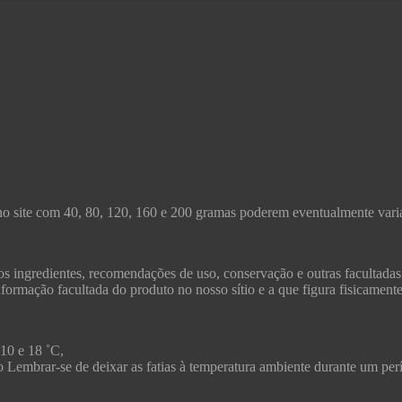
no site com 40, 80, 120, 160 e 200 gramas poderem eventualmente varia
s ingredientes, recomendações de uso, conservação e outras facultadas
formação facultada do produto no nosso sítio e a que figura fisicament
 10 e 18 ˚C,
ico Lembrar-se de deixar as fatias à temperatura ambiente durante um pe