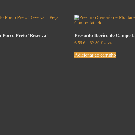
o Porco Preto ‘Reserva’ –
Presunto Ibérico de Campo f
6.56
€
–
32.80
€
c/IVA
Adicionar ao carrinho