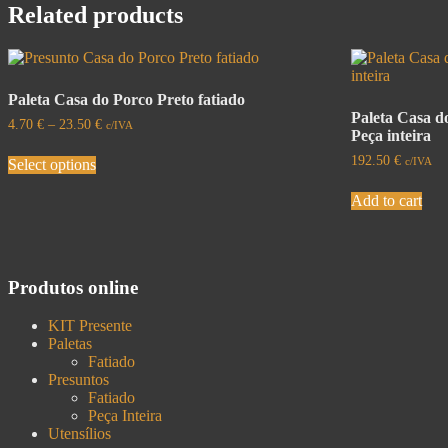
Related products
Paleta Casa do Porco Preto fatiado
Paleta Casa d
4.70
€
–
23.50
€
c/IVA
Peça inteira
192.50
€
c/IVA
Select options
Add to cart
Produtos online
KIT Presente
Paletas
Fatiado
Presuntos
Fatiado
Peça Inteira
Utensílios