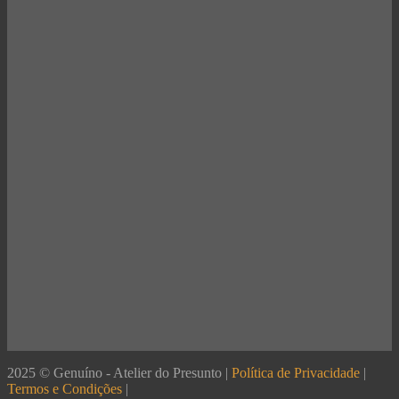
2025 © Genuíno - Atelier do Presunto |
Política de Privacidade
|
Termos e Condições
|