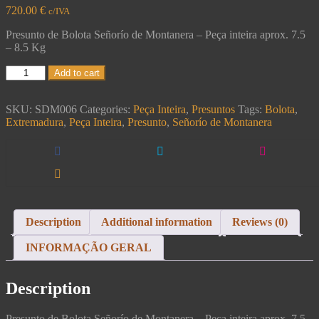
720.00
€
c/IVA
Presunto de Bolota Señorío de Montanera – Peça inteira aprox. 7.5
– 8.5 Kg
Add to cart
SKU:
SDM006
Categories:
Peça Inteira
,
Presuntos
Tags:
Bolota
,
Extremadura
,
Peça Inteira
,
Presunto
,
Señorío de Montanera
Description
Additional information
Reviews (0)
INFORMAÇÃO GERAL
Description
Presunto de Bolota Señorío de Montanera – Peça inteira aprox. 7.5