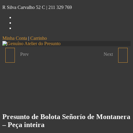
R Silva Carvalho 52 C |
211 329 769
Minha Conta
|
Carrinho
Genuíno
Atelier do Presunto
Prev
Next
PRESUNTO SEÑORÍO DE
PRESUNTO DE BOLOTA
MONTANERA IBÉRICO
CINCO JOTAS FATIADO
DE CAMPO - PEÇA
INTEIRA
Presunto de Bolota Señorío de Montanera
– Peça inteira