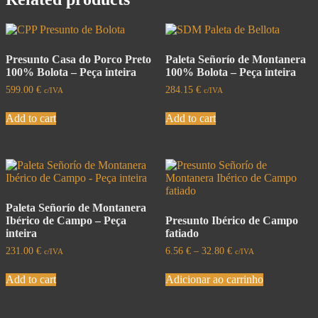
Presunto Casa do Porco Preto
Paleta Señorío de Montanera
100% Bolota – Peça inteira
100% Bolota – Peça inteira
599.00
€
284.15
€
c/IVA
c/IVA
Add to cart
Add to cart
Paleta Señorío de Montanera
Ibérico de Campo – Peça
Presunto Ibérico de Campo
inteira
fatiado
231.00
€
6.56
€
–
32.80
€
c/IVA
c/IVA
Add to cart
Adicionar ao carrinho