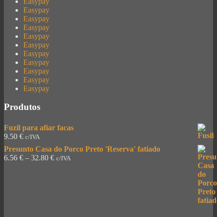
Easypay
Easypay
Easypay
Easypay
Easypay
Easypay
Easypay
Easypay
Easypay
Easypay
Easypay
Produtos
Fuzil para afiar facas
9.50
€
c/IVA
Presunto Casa do Porco Preto 'Reserva' fatiado
6.56
€
–
32.80
€
c/IVA