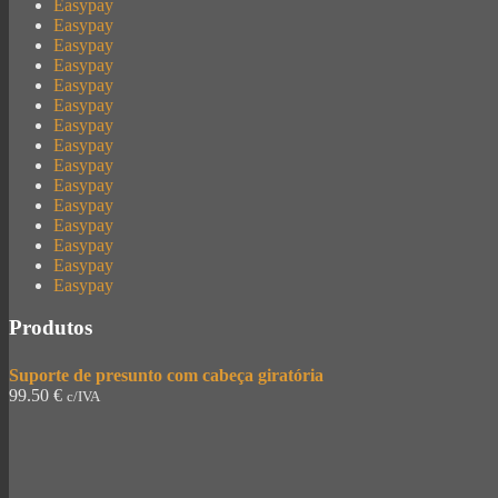
Easypay
Easypay
Easypay
Easypay
Easypay
Easypay
Easypay
Easypay
Easypay
Easypay
Easypay
Easypay
Easypay
Easypay
Easypay
Produtos
Suporte de presunto com cabeça giratória
99.50
€
c/IVA