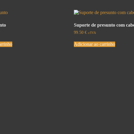
nto
Suporte de presunto com cabe
99.50
€
c/IVA
arrinho
Adicionar ao carrinho