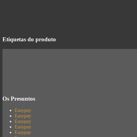
Etiquetas do produto
Os Presuntos
Easypay
Easypay
Easypay
Easypay
Easypay