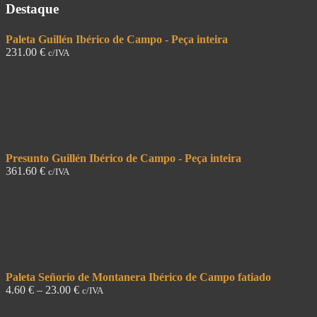
Destaque
Paleta Guillén Ibérico de Campo - Peça inteira
231.00
€
c/IVA
Presunto Guillén Ibérico de Campo - Peça inteira
361.60
€
c/IVA
Paleta Señorío de Montanera Ibérico de Campo fatiado
4.60
€
–
23.00
€
c/IVA