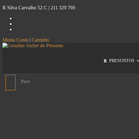
R Silva Carvalho 52 C |
211 329 769
Minha Conta
|
Carrinho
Genuíno
Atelier do Presunto
PRESUNTOS
Prev
SUPORTE PARA
PRESUNTO SIMPLES