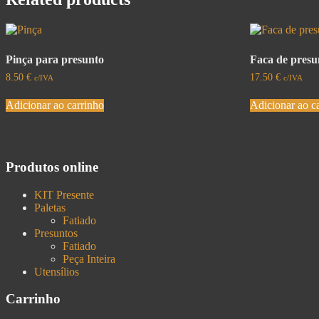
Pinça para presunto
Faca de presu
8.50
€
17.50
€
c/IVA
c/IVA
Adicionar ao carrinho
Adicionar ao c
Produtos online
KIT Presente
Paletas
Fatiado
Presuntos
Fatiado
Peça Inteira
Utensílios
Carrinho