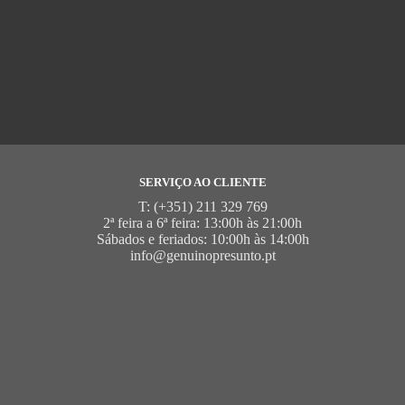
SERVIÇO AO CLIENTE
T: (+351) 211 329 769
2ª feira a 6ª feira: 13:00h às 21:00h
Sábados e feriados: 10:00h às 14:00h
info@genuinopresunto.pt