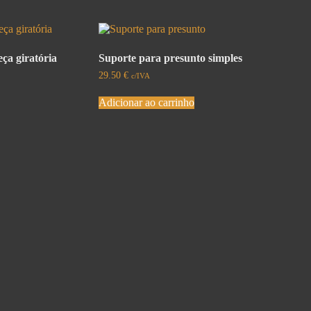
ça giratória
Suporte para presunto simples
29.50
€
c/IVA
Adicionar ao carrinho