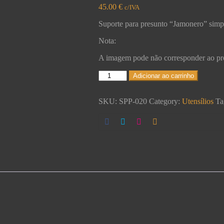
45.00
€
c/IVA
Suporte para presunto “Jamonero” simp
Nota:
A imagem pode não corresponder ao prod
Adicionar ao carrinho
SKU:
SPP-020
Category:
Utensílios
Ta