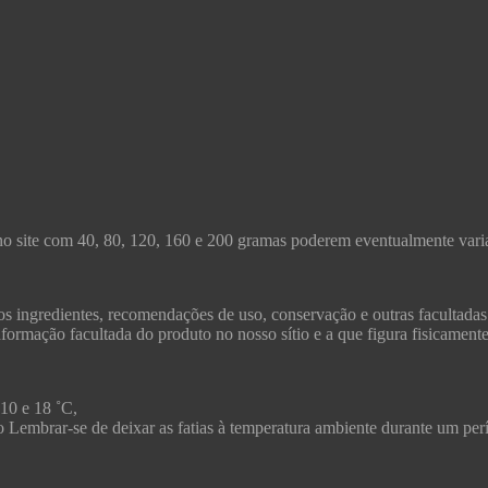
no site com 40, 80, 120, 160 e 200 gramas poderem eventualmente varia
s ingredientes, recomendações de uso, conservação e outras facultadas
formação facultada do produto no nosso sítio e a que figura fisicament
 10 e 18 ˚C,
ico Lembrar-se de deixar as fatias à temperatura ambiente durante um pe