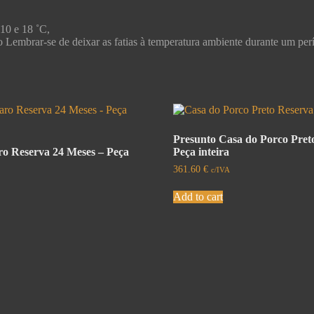
 10 e 18 ˚C,
ico Lembrar-se de deixar as fatias à temperatura ambiente durante um pe
Presunto Casa do Porco Preto
ro Reserva 24 Meses – Peça
Peça inteira
361.60
€
c/IVA
Add to cart