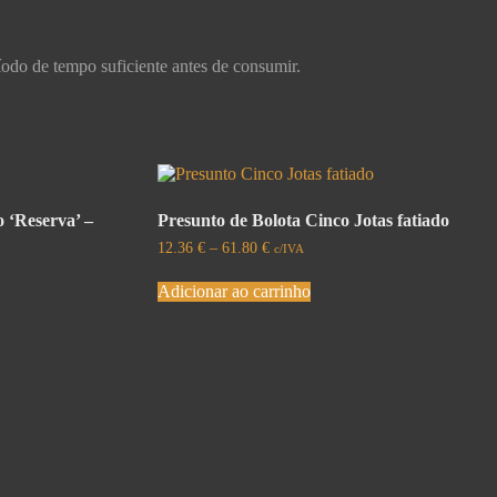
ríodo de tempo suficiente antes de consumir.
 ‘Reserva’ –
Presunto de Bolota Cinco Jotas fatiado
12.36
€
–
61.80
€
c/IVA
Adicionar ao carrinho