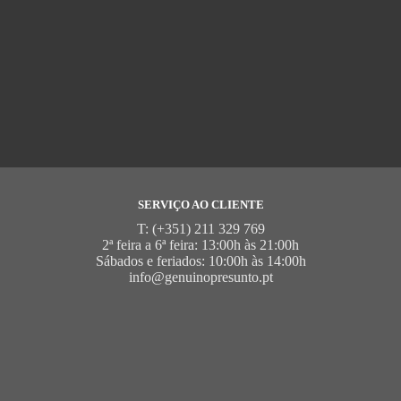
SERVIÇO AO CLIENTE
T: (+351) 211 329 769
2ª feira a 6ª feira: 13:00h às 21:00h
Sábados e feriados: 10:00h às 14:00h
info@genuinopresunto.pt