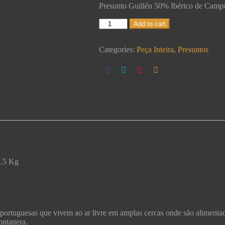
Presunto Guillén 50% Ibérico de Campo 
Add to cart
Categories:
Peça Inteira
,
Presuntos
8.5 Kg
a portuguesas que vivem ao ar livre em amplas cercas onde são alimenta
ontanera.