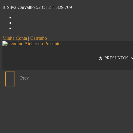
R Silva Carvalho 52 C |
211 329 769
Minha Conta
|
Carrinho
Genuíno
Atelier do Presunto
PRESUNTOS
Prev
PALETA DE BOLOTA
CINCO JOTAS - PEÇA
INTEIRA