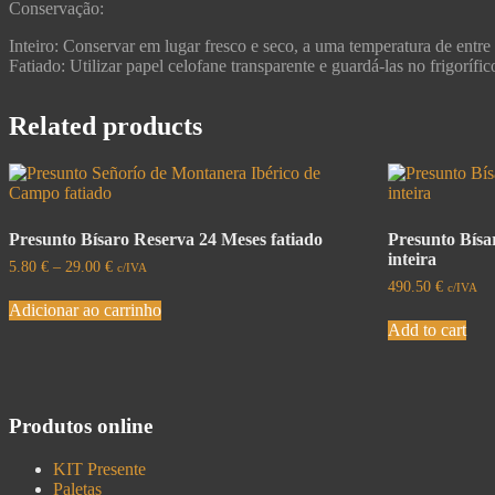
Conservação:
Inteiro: Conservar em lugar fresco e seco, a uma temperatura de entre
Fatiado: Utilizar papel celofane transparente e guardá-las no frigoríf
Related products
Presunto Bísaro Reserva 24 Meses fatiado
Presunto Bísa
inteira
5.80
€
–
29.00
€
c/IVA
490.50
€
c/IVA
Adicionar ao carrinho
Add to cart
Produtos online
KIT Presente
Paletas