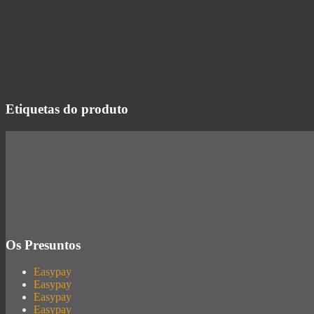
Etiquetas do produto
Os Presuntos
Easypay
Easypay
Easypay
Easypay