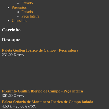
Fatiado
Presuntos
Fatiado
Peça Inteira
Utensílios
Carrinho
Destaque
Paleta Guillén Ibérico de Campo - Peça inteira
231.00
€
c/IVA
Presunto Guillén Ibérico de Campo - Peça inteira
361.60
€
c/IVA
Paleta Señorío de Montanera Ibérico de Campo fatiado
4.60
€
–
23.00
€
c/IVA