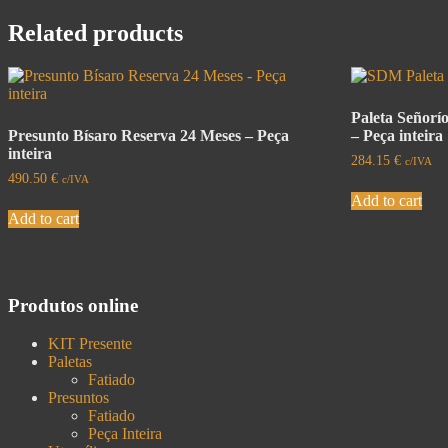
Related products
Paleta Señorí
Presunto Bísaro Reserva 24 Meses – Peça
– Peça inteira
inteira
284.15
€
c/IVA
490.50
€
c/IVA
Add to cart
Add to cart
Produtos online
KIT Presente
Paletas
Fatiado
Presuntos
Fatiado
Peça Inteira