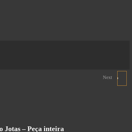
Next
PALETA CASA DO PORCO
PRETO FATIADO
 Jotas – Peça inteira