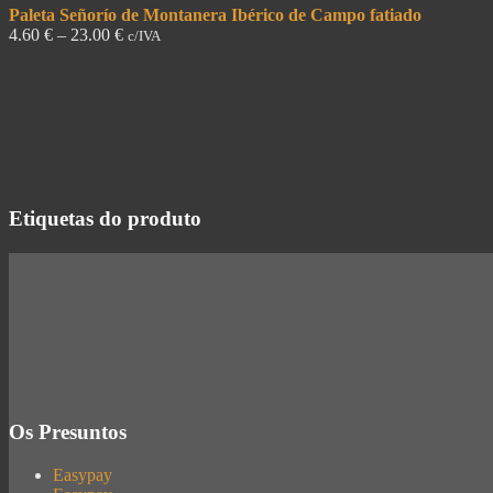
Paleta Señorío de Montanera Ibérico de Campo fatiado
4.60
€
–
23.00
€
c/IVA
Etiquetas do produto
Os Presuntos
Easypay