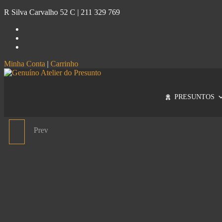
R Silva Carvalho 52 C |
211 329 769
Minha Conta
|
Carrinho
Genuíno
Atelier do Presunto
PRESUNTOS
Prev
PRESUNTO DE BOLOTA
CINCO JOTAS FATIADO