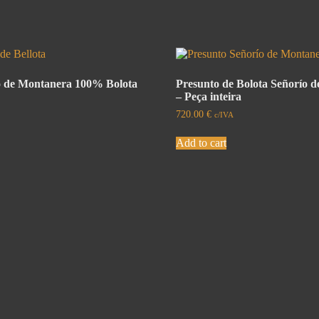
o de Montanera 100% Bolota
Presunto de Bolota Señorío 
– Peça inteira
720.00
€
c/IVA
Add to cart