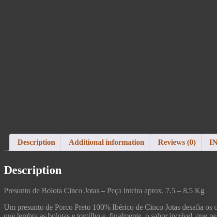
Description
Additional information
Reviews (0)
I
Description
Presunto de Bolota Cinco Jotas – Peça inteira aprox. 7.5 – 8.5 Kg
Um presunto de Porco Preto 100% Ibérico de Cinco Jotas desafia os ci
que lembra as bolotas e tomilho e, finalmente, o sabor incrível, que p