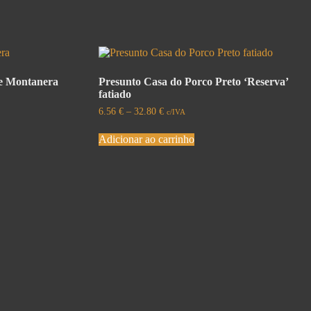
de Montanera
Presunto Casa do Porco Preto ‘Reserva’
fatiado
6.56
€
–
32.80
€
c/IVA
Adicionar ao carrinho