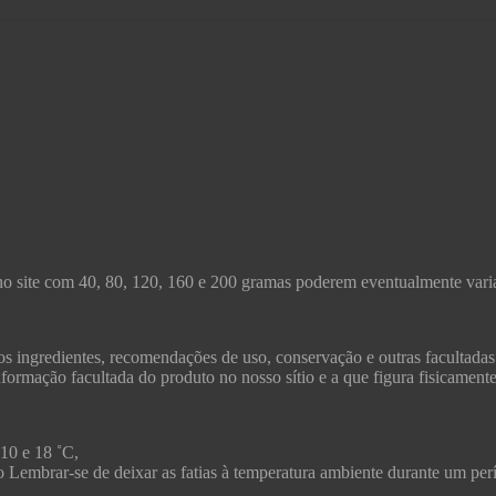
no site com 40, 80, 120, 160 e 200 gramas poderem eventualmente varia
s ingredientes, recomendações de uso, conservação e outras facultadas
formação facultada do produto no nosso sítio e a que figura fisicament
 10 e 18 ˚C,
ico Lembrar-se de deixar as fatias à temperatura ambiente durante um pe