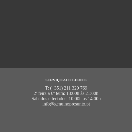
SERVIÇO AO CLIENTE
T: (+351) 211 329 769
2ª feira a 6ª feira: 13:00h às 21:00h
Sábados e feriados: 10:00h às 14:00h
info@genuinopresunto.pt