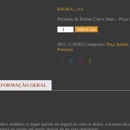
840.00
€
c/IVA
Presunto de Bolota Cinco Jotas – Peça i
Add to cart
SKU:
CJS003
Categories:
Peça Inteira
Presunto
NFORMAÇÃO GERAL
nco sentidos: o toque quente ao segurá-lo com os dedos, a textura sucu
erdura no palato até muito depois de ter sido degustado.