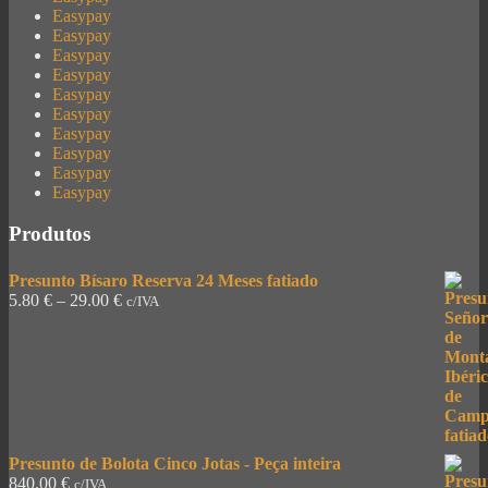
Easypay
Easypay
Easypay
Easypay
Easypay
Easypay
Easypay
Easypay
Easypay
Easypay
Produtos
Presunto Bísaro Reserva 24 Meses fatiado
5.80
€
–
29.00
€
c/IVA
Presunto de Bolota Cinco Jotas - Peça inteira
840.00
€
c/IVA